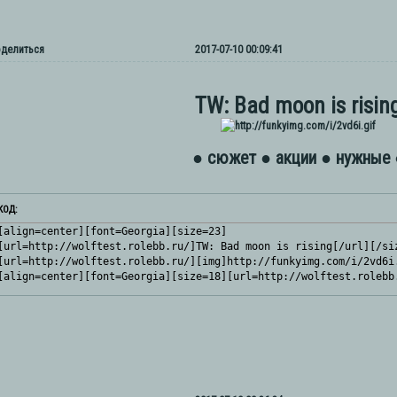
делиться
2017-07-10 00:09:41
TW: Bad moon is risin
● сюжет
● акции
● нужные 
КОД:
[align=center][font=Georgia][size=23]

[url=http://wolftest.rolebb.ru/]TW: Bad moon is rising[/url][/siz
[url=http://wolftest.rolebb.ru/][img]http://funkyimg.com/i/2vd6i.
[align=center][font=Georgia][size=18][url=http://wolftest.rolebb