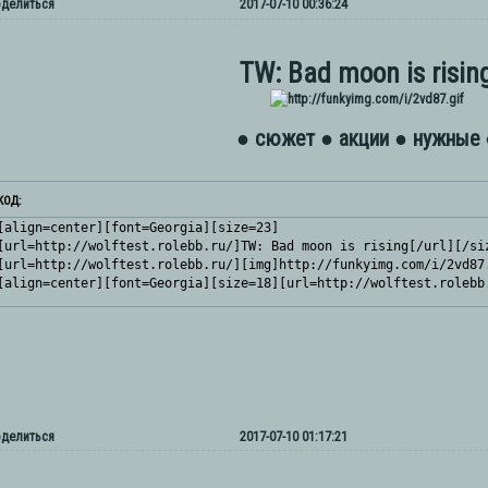
делиться
2017-07-10 00:36:24
TW: Bad moon is risin
● сюжет
● акции
● нужные 
КОД:
[align=center][font=Georgia][size=23]

[url=http://wolftest.rolebb.ru/]TW: Bad moon is rising[/url][/siz
[url=http://wolftest.rolebb.ru/][img]http://funkyimg.com/i/2vd87.
[align=center][font=Georgia][size=18][url=http://wolftest.rolebb
делиться
2017-07-10 01:17:21