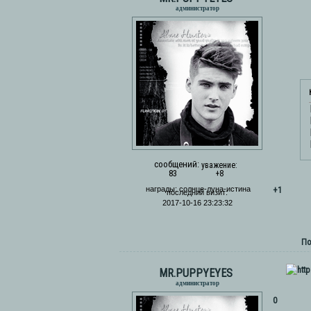
администратор
сообщений:
уважение:
83
+8
+1
награды:
солнце-луна-истина
последний визит:
2017-10-16 23:23:32
По
MR.PUPPYEYES
администратор
0