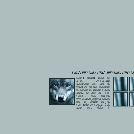
/
/
/
/
/
/
/
LINK
LINK
LINK
LINK
LINK
LINK
LINK
LI
Lorem ipsum dolor sit
amet, consectetur
adipiscing elit, sed do
eiusmod tempor incididunt
ut labore et dolore magna
aliqua. Ut enim ad minim
veniam, quis nostrud
exercitation ullamco laboris
nisi ut aliquip ex ea
commodo consequat. Duis
aute irure dolor in
reprehenderit in voluptate