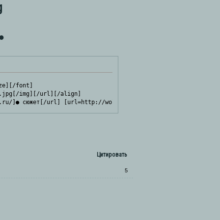
g
●
e][/font]

jpg[/img][/url][/align]

.ru/]● сюжет[/url] [url=http://wolftest.rolebb.ru/]● акции[/url]
Цитировать
5