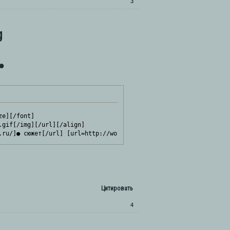
3
g
●
e][/font]

gif[/img][/url][/align]

.ru/]● сюжет[/url] [url=http://wolftest.rolebb.ru/]● акции[/url]
Цитировать
4