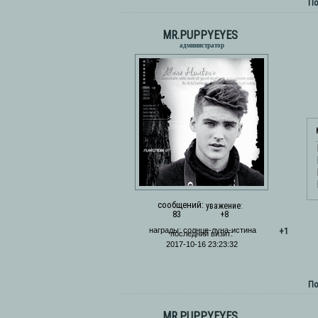
По
MR.PUPPYEYES
администратор
сообщений:
уважение:
83
+8
+1
награды:
солнце-луна-истина
последний визит:
2017-10-16 23:23:32
По
MR.PUPPYEYES