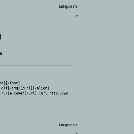
Цитировать
2
g
●
e][/font]

gif[/img][/url][/align]

.ru/]● сюжет[/url] [url=http://wolftest.rolebb.ru/]● акции[/url]
Цитировать