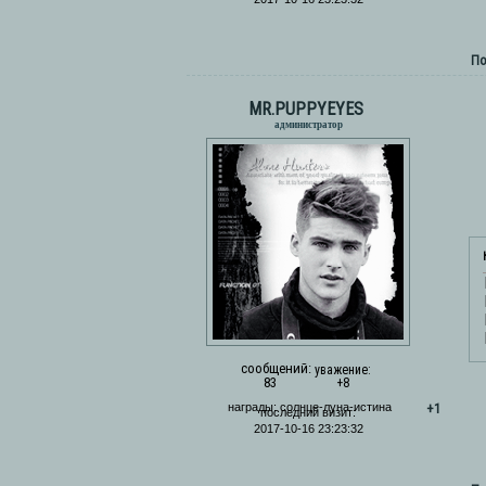
По
MR.PUPPYEYES
администратор
сообщений:
уважение:
83
+8
+1
награды:
солнце-луна-истина
последний визит:
2017-10-16 23:23:32