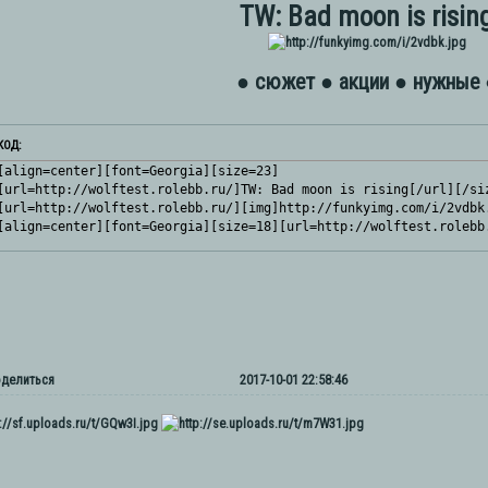
TW: Bad moon is risin
● сюжет
● акции
● нужные 
КОД:
[align=center][font=Georgia][size=23]

[url=http://wolftest.rolebb.ru/]TW: Bad moon is rising[/url][/siz
[url=http://wolftest.rolebb.ru/][img]http://funkyimg.com/i/2vdbk.
[align=center][font=Georgia][size=18][url=http://wolftest.rolebb
делиться
2017-10-01 22:58:46