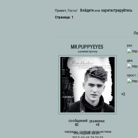
Войдите
зарегистрируйтесь
Привет, Гость!
или
.
Страница:
1
По
раз
MR.PUPPYEYES
администратор
два
прост :
+2
сообщений:
уважение:
83
+8
награды:
солнце-луна-истина
последний визит:
2017-10-16 23:23:32