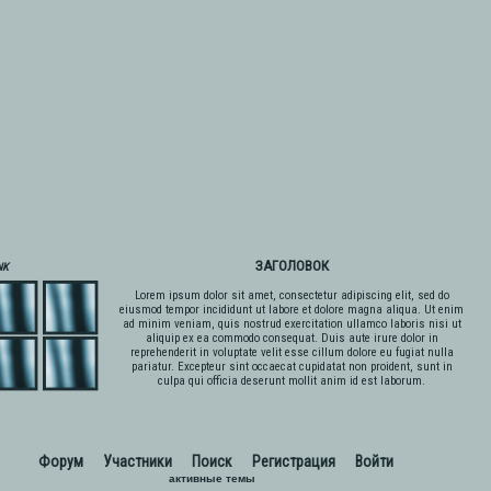
ЗАГОЛОВОК
NK
Lorem ipsum dolor sit amet, consectetur adipiscing elit, sed do
eiusmod tempor incididunt ut labore et dolore magna aliqua. Ut enim
ad minim veniam, quis nostrud exercitation ullamco laboris nisi ut
aliquip ex ea commodo consequat. Duis aute irure dolor in
reprehenderit in voluptate velit esse cillum dolore eu fugiat nulla
pariatur. Excepteur sint occaecat cupidatat non proident, sunt in
culpa qui officia deserunt mollit anim id est laborum.
Форум
Участники
Поиск
Регистрация
Войти
активные темы